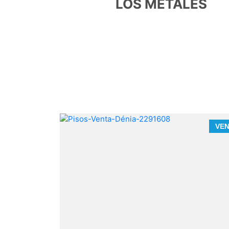
LOS METALES
LA QUE EL
L
VENTA
VE
Xara (Dénia)
10 minutos de la playa