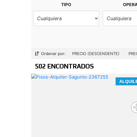
TIPO
OPER
Ordenar por:
PRECIO (DESCENDENTE)
PRE
502 ENCONTRADOS
ALQUIL
residenci
OBILIARIA
habitual, segunda vivienda vacacional 
como una inversión muy atractiva