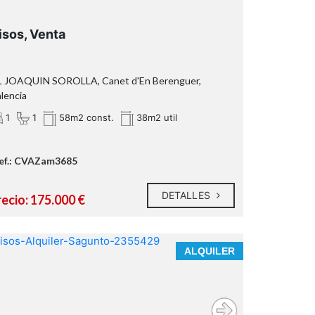
isos, Venta
L JOAQUIN SOROLLA, Canet d'En Berenguer,
lencia
1
1
58m2 const.
38m2 util
ef.: CVAZam3685
DETALLES
recio: 175.000 €
ALQUILER