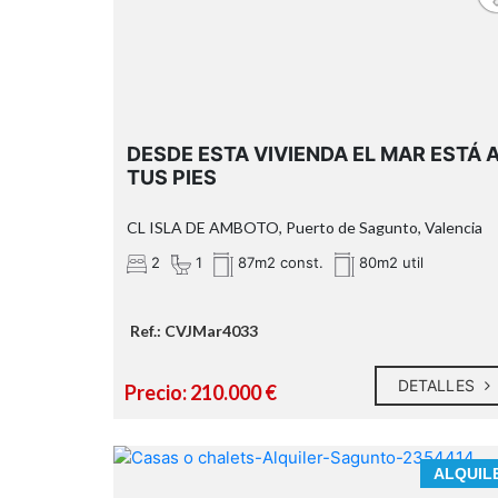
DESDE ESTA VIVIENDA EL MAR ESTÁ 
TUS PIES
CL ISLA DE AMBOTO, Puerto de Sagunto, Valencia
2
1
87m2 const.
80m2 util
Ref.: CVJMar4033
DETALLES
Precio: 210.000 €
VIVE TODO EL AÑO, EN UNA CASA D
ALQUIL
REVISTA, FRENTE AL MAR.