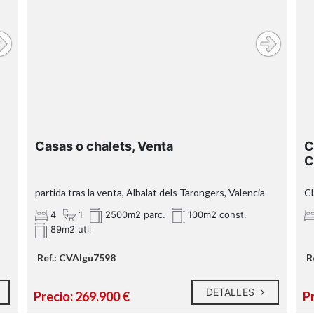
Agentes de Intermediación
Inmobiliaria de la Comunitat Valenciana
RAICV 1394
A
Albalat dels
Tarongers
Casas o chalets, Venta
C
C
partida tras la venta, Albalat dels Tarongers, Valencia
C
4
1
2500m2 parc.
100m2 const.
89m2 util
Ref.: CVAIgu7598
R
DETALLES
Precio: 269.900 €
P