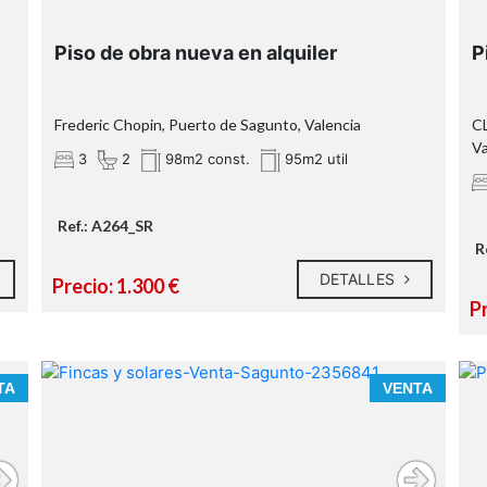
Piso de obra nueva en alquiler
P
Frederic Chopin, Puerto de Sagunto, Valencia
C
Va
3
2
98m2 const.
95m2 util
o
Ref.: A264_SR
R
l
DETALLES
Precio: 1.300 €
n
P
a
R
TA
VENTA