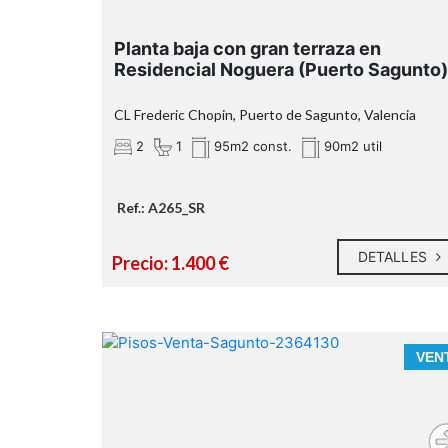
Planta baja con gran terraza en
Residencial Noguera (Puerto Sagunto)
CL Frederic Chopin, Puerto de Sagunto, Valencia
2
1
95m2 const.
90m2 util
Tu próxim
proyecto empieza aquí.
Ref.: A265_SR
¿Hablamos?
* En nuestra agencia contamos con e
DETALLES
Precio: 1.400 €
distintivo de Agentes de Intermediació
Inmobiliaria de la Comunitat Valencian
(Número de registro RAICV 1394)
CONOCE ESTA VIVIENDA EN LA QUE EL MA
VEN
ESTÁ A TUS PIES