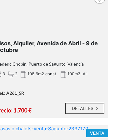
isos, Alquiler, Avenida de Abril - 9 de
ctubre
ederic Chopin, Puerto de Sagunto, Valencia
3
2
108.6m2 const.
100m2 util
ef.: A261_SR
DETALLES
ecio: 1.700 €
VENTA