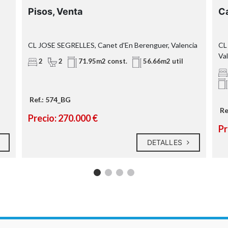
Pisos, Venta
Ca
e
CL JOSE SEGRELLES, Canet d'En Berenguer, Valencia
CL
Va
2
2
71.95m2 const.
56.66m2 util
Ref.: 574_BG
s
Re
Precio: 270.000 €
Pr
DETALLES
s