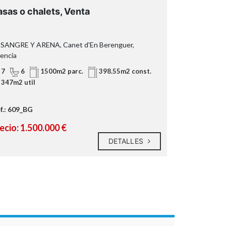
sas o chalets, Venta
Casas o ch
 SANGRE Y ARENA, Canet d'En Berenguer,
Puerto de Sagu
lencia
4
3
7
6
1500m2 parc.
398.55m2 const.
204m2 util
347m2 util
Ref.: 367_BG
f.: 609_BG
Precio: 605
ecio: 1.500.000 €
DETALLES