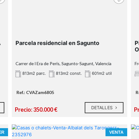
A
Parcela residencial en Sagunto
P
O
Carrer de l Era de Perís, Sagunto-Sagunt, Valencia
Fr
813m2 parc.
813m2 const.
601m2 util
Ref.: CVAZam6805
R
DETALLES
Precio: 350.000 €
Pr
OBSERVACIONES:
E
ER
VENTA