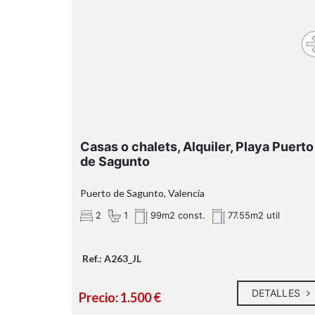
¿Qué te ofrecemos en nuestra agencia?
ALQUILER DE LARG
ESTANCIA
Casas o chalets, Alquiler, Playa Puerto
de Sagunto
Puerto de Sagunto, Valencia
2
1
99m2 const.
77.55m2 util
Ref.: A263_JL
DETALLES
¿HABLAMOS? - RK GLOBAL INMOBILIARIA
Precio: 1.500 €