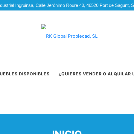
dustrial Ingruinsa, Calle Jerónimo Roure 49, 46520 Port de Sagunt, 
UEBLES DISPONIBLES
¿QUIERES VENDER O ALQUILAR 