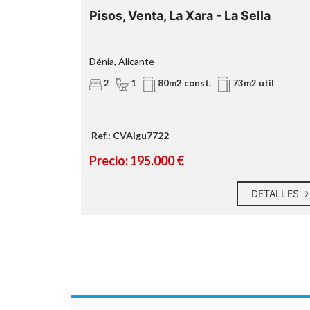
acogedora chimenea
Pisos, Venta, La Xara - La Sella
agradabl
o, Valencia
Dénia, Alicante
terraza privada
2
1
util
80m2 const.
73m2 util
Ref.: CVAIgu7722
grande
cristaleras
Precio: 195.000 €
ETALLES
DETALLES
ventilación cruzada
2 dormitorios doble
luminosos