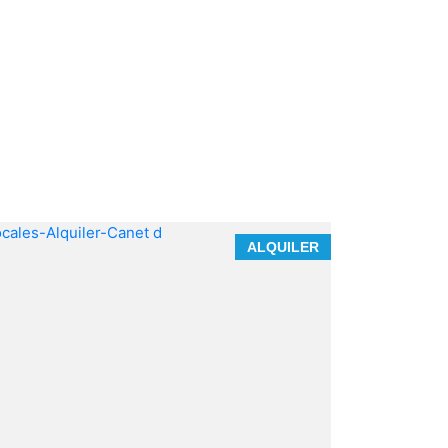
**ESPACIO UNICO Y EXCLUSIVO PARA
ALQUILER
GRANDES EMPRENDEDORES EN CANET
D'EN BERENGUER
No todos los espacios permiten desarrollar
un concepto diferencial que tenga
recorrido y rentabilidad, pero este es uno
e ellos.