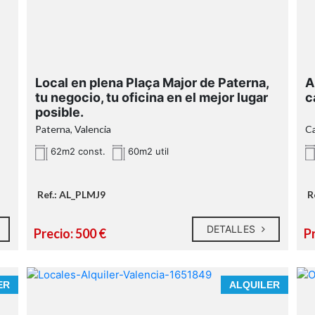
e
96 110 17 50
Calixto III nº 34
s
www.antoniojserra.com
Local en plena Plaça Major de Paterna,
A
tu negocio, tu oficina en el mejor lugar
c
posible.
Paterna, Valencia
Ca
s
62m2 const.
60m2 util
a
e
Ref.: AL_PLMJ9
R
DETALLES
Precio: 500 €
Pr
ER
ALQUILER
OBSERVACIONES: