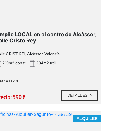
¿Qué te ofrecemos en nuestra agencia?
mplio LOCAL en el centro de Alcàsser,
alle Cristo Rey.
lle CRIST REI, Alcàsser, Valencia
210m2 const.
204m2 util
ef.: AL068
DETALLES
ecio: 590 €
ALQUILER