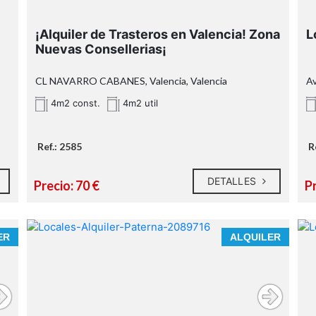
e
n
¡Alquiler de Trasteros en Valencia! Zona
L
Nuevas Consellerias¡
CL NAVARRO CABANES, Valencia, Valencia
Av
4m2 const.
4m2 util
Ref.: 2585
R
DETALLES
Precio: 70 €
Pr
ER
ALQUILER
a
** Superficie catastral.
2585