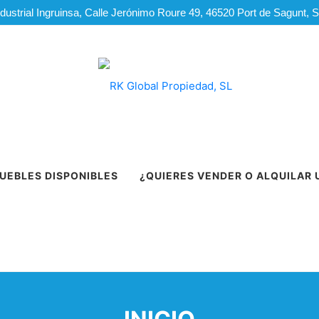
dustrial Ingruinsa, Calle Jerónimo Roure 49, 46520 Port de Sagunt, 
UEBLES DISPONIBLES
¿QUIERES VENDER O ALQUILAR 