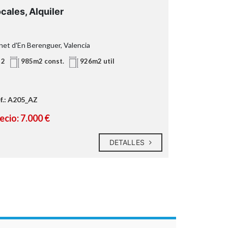
cales, Alquiler
Casas o ch
Almarda
net d'En Berenguer, Valencia
CL ASCLE, DE L
2
4
2
985m2 const.
926m2 util
f.: A205_AZ
Ref.: CVSRov
ecio: 7.000 €
Precio: 530
DETALLES