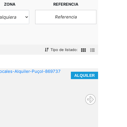
ZONA
REFERENCIA
Tipo de listado:
ALQUILER
Es una oportunidad ÚNICA para quienes
entienden que los espacios con identidad
no compiten, se posicionan.
Tu próximo
proyecto empieza aquí.