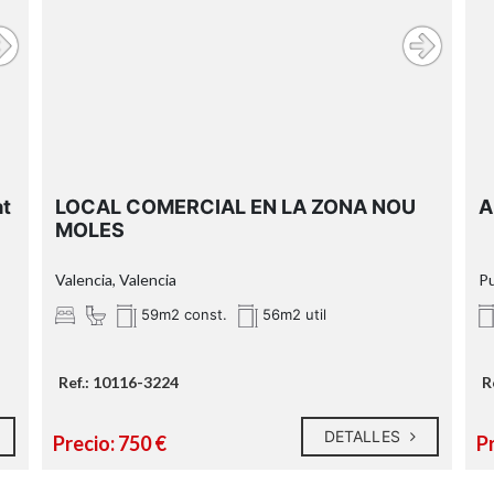
Agentes de Intermediación
Inmobiliaria de la Comunitat Valenciana
RAICV 1394
a
at
LOCAL COMERCIAL EN LA ZONA NOU
A
MOLES
Valencia, Valencia
Pu
.
59m2 const.
56m2 util
Ref.: 10116-3224
R
DETALLES
Precio: 750 €
Pr