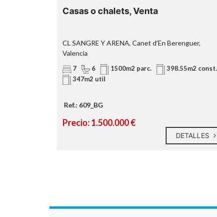
ia
Casas o chalets, Venta
CL SANGRE Y ARENA, Canet d'En Berenguer,
Valencia
2 util
7
6
1500m2 parc.
398.55m2 const.
347m2 util
Ref.: 609_BG
Precio: 1.500.000 €
ETALLES
DETALLES