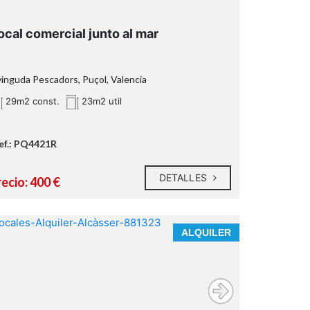
¿Hablamos?
* En nuestra agencia contamos con el
ocal comercial junto al mar
distintivo de Agentes de Intermediación
Inmobiliaria de la Comunitat Valenciana
(Número de registro RAICV 1394)
inguda Pescadors, Puçol, Valencia
29m2 const.
23m2 util
ef.: PQ4421R
DETALLES
ecio: 400 €
ALQUILER