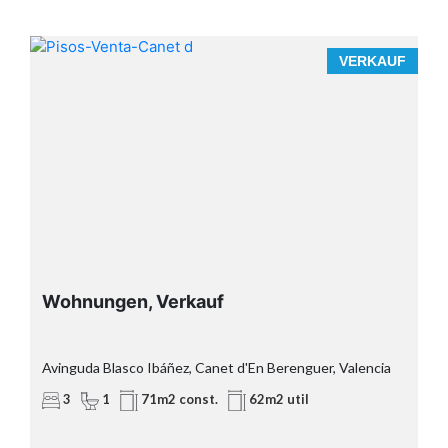
F
VERKAUF
Wohnungen, Verkauf
Avinguda Blasco Ibáñez, Canet d'En Berenguer, Valencia
3
1
71m2 const.
62m2 util