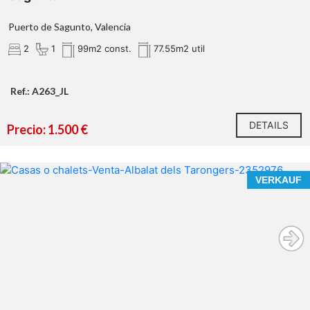
Puerto de Sagunto, Valencia
2
1
99m2 const.
77.55m2 util
Ref.: A263_JL
DETAILS
Precio: 1.500 €
VERKAUF