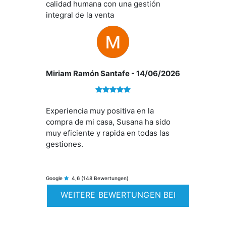
calidad humana con una gestión
gastos y haciendo que todo el
integral de la venta
proceso fuera más beneficioso y
sencillo. No es la primera vez que
trato con ellos y, como en ocasiones
anteriores, he quedado plenamente
satisfecho con el servicio recibido.
Miriam Ramón Santafe
- 14/06/2026
Su profesionalidad, compromiso y
atención al cliente hacen que todo
resulte más fácil y generan una gran
confianza. Ha sido un placer contar
Experiencia muy positiva en la
con vuestro apoyo. Muchas gracias
compra de mi casa, Susana ha sido
por todo. Sin duda, volvería a contar
muy eficiente y rapida en todas las
con ellos y los recomiendo
gestiones.
totalmente.
Google
4,6
(148 Bewertungen)
WEITERE BEWERTUNGEN BEI
GOOGLE