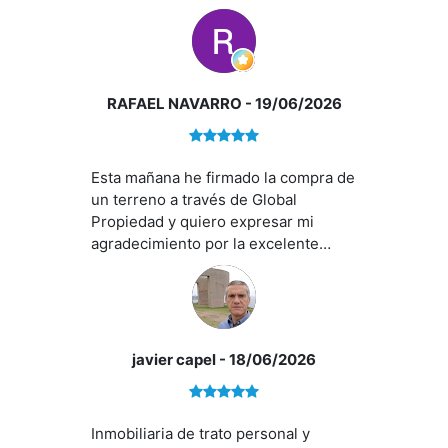
las gestiones e incidencias que han
ido surgiendo. Se ocupan de todo.
Agradezco especialmente a Ana
Zamorano y también a Rafael su
amabilidad, empatía y
RAFAEL NAVARRO
- 19/06/2026
profesionalidad.
Esta mañana he firmado la compra de
un terreno a través de Global
Propiedad y quiero expresar mi
agradecimiento por la excelente
atención recibida durante todo el
proceso. En especial, quiero dar las
gracias a Ana por su profesionalidad,
cercanía y disposición para
facilitarme las cosas y resolver todas
javier capel
- 18/06/2026
las dudas que iban surgiendo en
cada momento. Además, siempre ha
buscado la mejor solución para mí,
Inmobiliaria de trato personal y
intentando reducir al máximo los