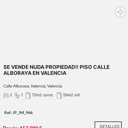
algo único, esta es tu oportunidad. Estaremos
encantados de acompañarte a descubrir todo lo que
puede llegar a ser.
Agencia Registrada con el Nº 89 en el Registro
Obligatorio de Agentes Inmobiliarios de la Comunitat
Valenciana. Puede consultar en la web de la GVA:
SE VENDE NUDA PROPIEDAD!! PISO CALLE
ALBORAYA EN VALENCIA
Calle Alboraya, Valencia, Valencia
2
1
72m2 const.
59m2 util
Ref.: IP_JM_966
DETALLES