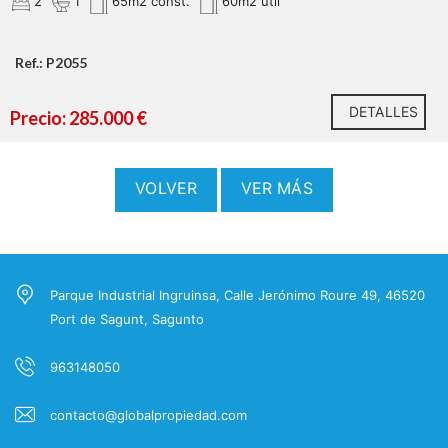
2
1
65m2 const.
60m2 util
Ref.: P2055
DETALLES
Precio: 285.000 €
VOLVER
VER MÁS
Parque Industrial Ingruinsa, Calle Jerónimo Roure 49, 46520
Port de Sagunt, Sagunto
963148050
contacto@globalpropiedad.com