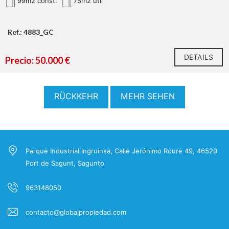
99m2 const.
75m2 util
Ref.: 4883_GC
DETAILS
Precio: 50.000 €
RÜCKKEHR
MEHR SEHEN
Parque Industrial Ingruinsa, Calle Jerónimo Roure 49, 46520
Port de Sagunt, Sagunto
963148050
contacto@globalpropiedad.com