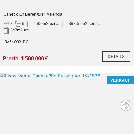
Canet d'En Berenguer, Valencia
7
6
1500m2 parc.
398.55m2 const.
347m2 util
Ref.: 609_BG
DETAILS
Precio: 1.500.000 €
VERKAUF