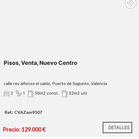
sin ascensor
Para optar a la vivienda se requiere:
Pisos, Venta, Nuevo Centro
calle rey alfonso el sabio, Puerto de Sagunto, Valencia
OBSERVACIONES:
2
1
56m2 const.
52m2 util
Ref.: CVAZam9507
¿Qué te ofrecemos en nuestra agencia?
DETALLES
Precio: 129.000 €