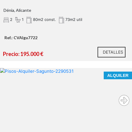
grandes cristaleras
Dénia, Alicante
¿Qué te ofrecemos en nuestra agencia?
2
1
80m2 const.
73m2 util
ventilación
cruzada
Ref.: CVAIgu7722
2 dormitorios dobles luminosos
DETALLES
Precio: 195.000 €
BONITO PISO EN ALQUILER EN EL CENTRO DE PUERTO
ALQUILER
DE SAGUNTO
Tu próximo proyecto empieza aquí.
PARA LARGA
¿Hablamos?
ESTANCIA
* En nuestra agencia contamos con el distintivo de
Agentes de Intermediación Inmobiliaria de la
Comunitat Valenciana (Número de registro RAICV
1394)