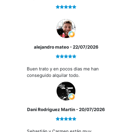
alejandro mateo
- 22/07/2026
Si quieres saber más, no dudes en ponerte en contacto
con nosotros.
Buen trato y en pocos dias me han
conseguido alquilar todo.
En nuestra agencia contamos con el distintivo de
Agentes de Intermediación Inmobiliaria de la Comunitat
Valenciana
(Número de registro RAICV 1394)
y
cumplimos con todos los requisitos que debe tener un
profesional
del sector inmobiliario.
Dani Rodriguez Martin
- 20/07/2026
Por mandato expreso del propietario, comercializamos
este inmueble en exclusiva, lo que le garantiza el
acceso a toda la información, a un servicio de calidad,
Sebastián y Carmen están muy