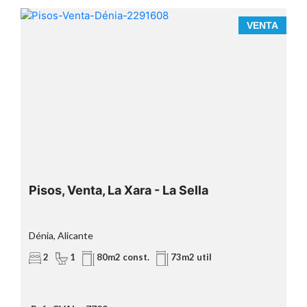
La Xara
A
VENTA
(Dénia)
10
minutos de la playa
acogedora chimenea
Pisos, Venta, La Xara - La Sella
agradable terraza privada
Dénia, Alicante
2
1
80m2 const.
73m2 util
grandes