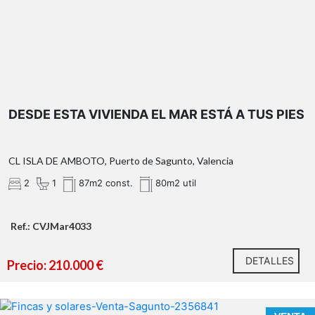
DESDE ESTA VIVIENDA EL MAR ESTÁ A TUS PIES
OBSERVACIONES:
*¿Qué te ofrecemos en nuestra agencia?
CL ISLA DE AMBOTO, Puerto de Sagunto, Valencia
2
1
87m2 const.
80m2 util
Ref.: CVJMar4033
DETALLES
Precio: 210.000 €
n nuestra agencia contamos con el distintivo de Agentes
de Intermediación Inmobiliaria de la Comunitat