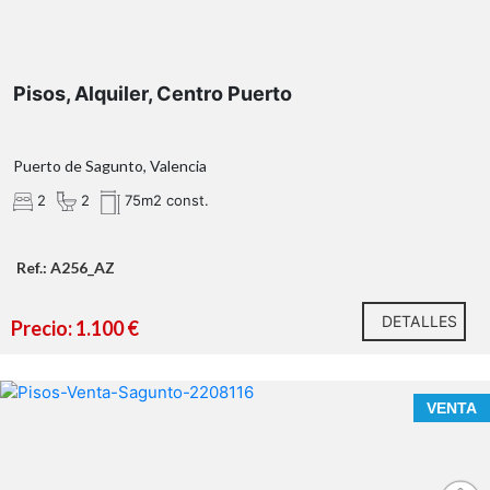
residencia habitual, segunda vivienda vacacional o
como una inversión muy atractiva
Pisos, Alquiler, Centro Puerto
Puerto de Sagunto, Valencia
2
2
75m2 const.
Ref.: A256_AZ
Tu próximo proyecto empieza aquí.
¿Hablamos?
DETALLES
Precio: 1.100 €
* En nuestra agencia contamos con el distintivo de
Agentes de Intermediación Inmobiliaria de la
Comunitat Valenciana (Número de registro RAICV
VENTA
1394)
¿Qué te ofrecemos en nuestra agencia?