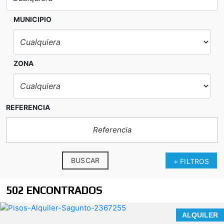
MUNICIPIO
residencia habitual, segunda
vivienda vacacional o como una inversión muy
atractiva
ZONA
REFERENCIA
BUSCAR
+ FILTROS
Tu próximo proyecto
empieza aquí.
502 ENCONTRADOS
¿Hablamos?
* En nuestra agencia contamos con el
ALQUILER
distintivo de Agentes de Intermediación