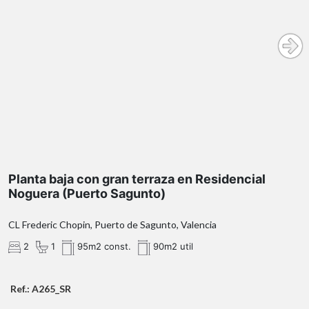
Inmobiliaria de la Comunitat Valenciana
(Número de registro RAICV 1394)
Planta baja con gran terraza en Residencial
Noguera (Puerto Sagunto)
CL Frederic Chopin, Puerto de Sagunto, Valencia
2
1
95m2 const.
90m2 util
Ref.: A265_SR