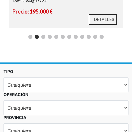
Ref.: CVAIgu7722
cristaleras
Precio: 195.000 €
DETALLES
ventilación cruzada
2 dormitorios dobles
luminosos
TIPO
OPERACIÓN
PROVINCIA