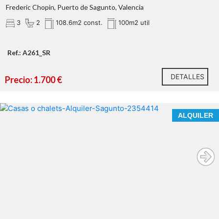
Frederic Chopin, Puerto de Sagunto, Valencia
3
2
108.6m2 const.
100m2 util
Ref.: A261_SR
DETALLES
Precio: 1.700 €
VIVE TODO EL AÑO, EN UNA CASA DE REVISTA,
ALQUILER
FRENTE AL MAR.
ALQUILER DE LARGA ESTANCIA
En nuestra agencia contamos con el distintivo de
Agentes de Intermediación Inmobiliaria de la Comunitat
Valenciana
(Número de registro RAICV 1394)
y
cumplimos con todos los requisitos que debe tener un
profesional
del sector inmobiliario.