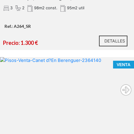
3
2
98m2 const.
95m2 util
Ref.: A264_SR
DETALLES
Precio: 1.300 €
VENTA