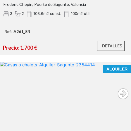
Frederic Chopin, Puerto de Sagunto, Valencia
3
2
108.6m2 const.
100m2 util
Ref.: A261_SR
DETALLES
Precio: 1.700 €
VIVE TODO EL AÑO, EN UNA CASA DE REVISTA,
ALQUILER
FRENTE AL MAR.
ALQUILER DE LARGA ESTANCIA
En nuestra agencia contamos con el distintivo de
Agentes de Intermediación Inmobiliaria de la Comunitat
Valenciana
(Número de registro RAICV 1394)
y
cumplimos con todos los requisitos que debe tener un
profesional
del sector inmobiliario.