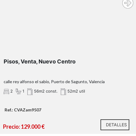
sin ascensor
Para optar a la vivienda se requiere:
Pisos, Venta, Nuevo Centro
calle rey alfonso el sabio, Puerto de Sagunto, Valencia
OBSERVACIONES:
2
1
56m2 const.
52m2 util
Ref.: CVAZam9507
¿Qué te ofrecemos en nuestra agencia?
DETALLES
Precio: 129.000 €