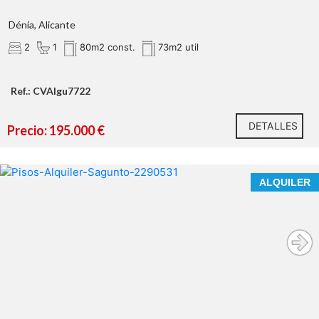
grandes cristaleras
Dénia, Alicante
¿Qué te ofrecemos en nuestra agencia?
2
1
80m2 const.
73m2 util
ventilación
cruzada
Ref.: CVAIgu7722
2 dormitorios dobles luminosos
DETALLES
Precio: 195.000 €
BONITO PISO EN ALQUILER EN EL CENTRO DE PUERTO
ALQUILER
DE SAGUNTO
Tu próximo proyecto empieza aquí.
PARA LARGA
¿Hablamos?
ESTANCIA
* En nuestra agencia contamos con el distintivo de
Agentes de Intermediación Inmobiliaria de la
Comunitat Valenciana (Número de registro RAICV
1394)