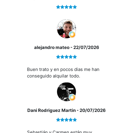
alejandro mateo
- 22/07/2026
Si quieres saber más, no dudes en ponerte en contacto
con nosotros.
Buen trato y en pocos dias me han
conseguido alquilar todo.
En nuestra agencia contamos con el distintivo de
Agentes de Intermediación Inmobiliaria de la Comunitat
Valenciana
(Número de registro RAICV 1394)
y
cumplimos con todos los requisitos que debe tener un
profesional
del sector inmobiliario.
Dani Rodriguez Martin
- 20/07/2026
Por mandato expreso del propietario, comercializamos
este inmueble en exclusiva, lo que le garantiza el
acceso a toda la información, a un servicio de calidad,
Sebastián y Carmen están muy