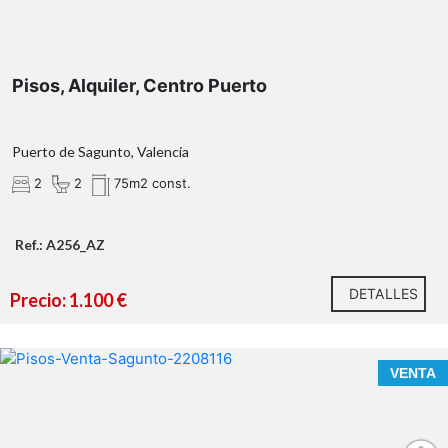
residencia habitual, segunda vivienda vacacional o
como una inversión muy atractiva
Pisos, Alquiler, Centro Puerto
Puerto de Sagunto, Valencia
2
2
75m2 const.
Ref.: A256_AZ
Tu próximo proyecto empieza aquí.
¿Hablamos?
DETALLES
Precio: 1.100 €
* En nuestra agencia contamos con el distintivo de
Agentes de Intermediación Inmobiliaria de la
Comunitat Valenciana (Número de registro RAICV
VENTA
1394)
¿Qué te ofrecemos en nuestra agencia?