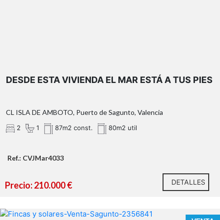
DESDE ESTA VIVIENDA EL MAR ESTÁ A TUS PIES
OBSERVACIONES:
*¿Qué te ofrecemos en nuestra agencia?
CL ISLA DE AMBOTO, Puerto de Sagunto, Valencia
2
1
87m2 const.
80m2 util
Ref.: CVJMar4033
DETALLES
Precio: 210.000 €
n nuestra agencia contamos con el distintivo de Agentes
de Intermediación Inmobiliaria de la Comunitat