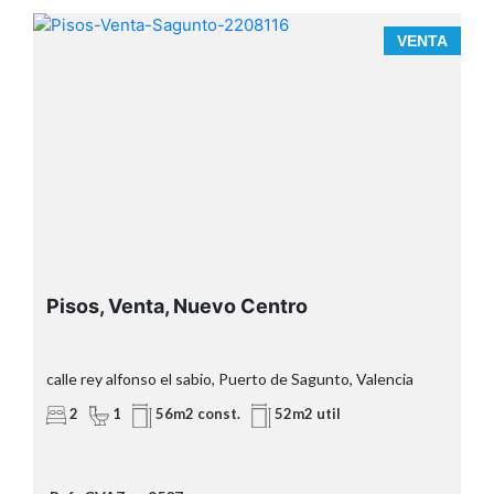
A
VENTA
sin ascensor
Pisos, Venta, Nuevo Centro
calle rey alfonso el sabio, Puerto de Sagunto, Valencia
2
1
56m2 const.
52m2 util