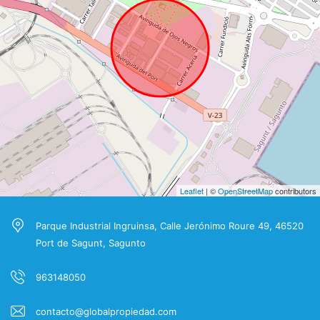
Leaflet
| ©
OpenStreetMap
contributors
Parque Industrial Ingruinsa, Calle Jerónimo Roure 49, 46520
Port de Sagunt, Sagunto
963148050
contacto@globalpropiedad.com