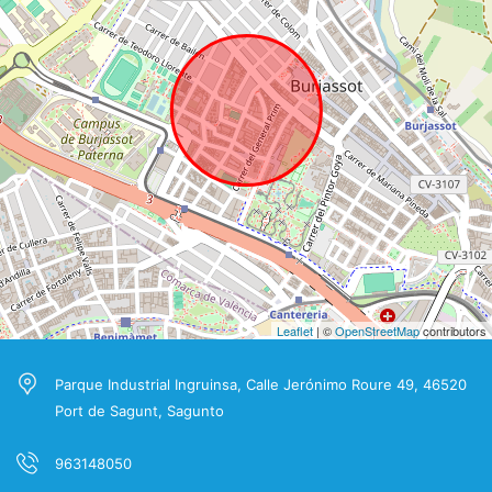
Leaflet
| ©
OpenStreetMap
contributors
Parque Industrial Ingruinsa, Calle Jerónimo Roure 49, 46520
Port de Sagunt, Sagunto
963148050