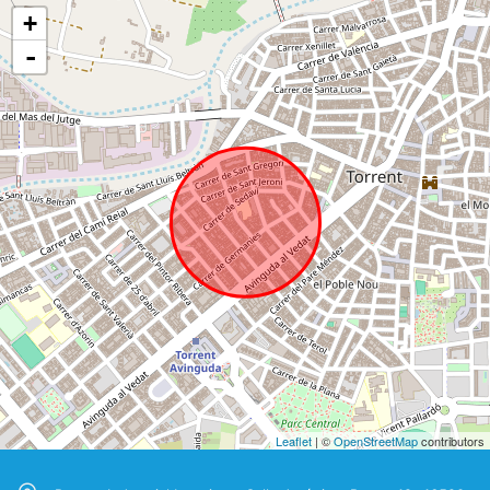
+
-
Leaflet
| ©
OpenStreetMap
contributors