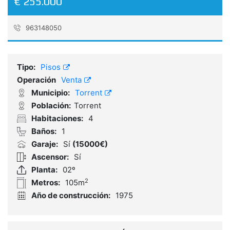
€ 255.000
963148050
Referencia:
46_346_40631
Tipo:
Pisos
Operación
Venta
Municipio:
Torrent
Población:
Torrent
Habitaciones:
4
Baños:
1
Garaje:
Sí
(15000€)
Ascensor:
Sí
Planta:
02º
2
Metros:
105m
Año de construcción:
1975