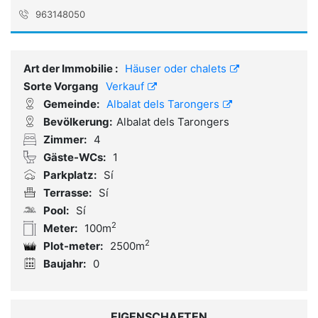
963148050
Referenz:
CVAIgu7598
Art der Immobilie :
Häuser oder chalets
Sorte Vorgang
Verkauf
Gemeinde:
Albalat dels Tarongers
Bevölkerung:
Albalat dels Tarongers
Zimmer:
4
Gäste-WCs:
1
Parkplatz:
Sí
Terrasse:
Sí
Pool:
Sí
2
Meter:
100m
2
Plot-meter:
2500m
Baujahr:
0
EIGENSCHAFTEN