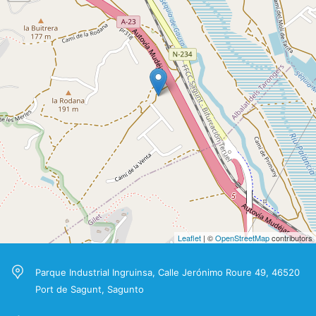
Leaflet
| ©
OpenStreetMap
contributors
Parque Industrial Ingruinsa, Calle Jerónimo Roure 49, 46520
Port de Sagunt, Sagunto