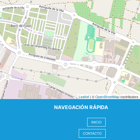
Leaflet
| ©
OpenStreetMap
contributors
NAVEGACIÓN RÁPIDA
INICIO
CONTACTO