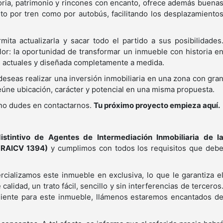
oria, patrimonio y rincones con encanto, ofrece además buena
to por tren como por autobús, facilitando los desplazamiento
ta actualizarla y sacar todo el partido a sus posibilidades
lor: la oportunidad de transformar un inmueble con historia e
es actuales y diseñada completamente a medida.
deseas realizar una inversión inmobiliaria en una zona con gra
 reúne ubicación, carácter y potencial en una misma propuesta.
 no dudes en contactarnos.
Tu próximo proyecto empieza aquí.
stintivo de Agentes de Intermediación Inmobiliaria de l
 RAICV 1394)
y cumplimos con todos los requisitos que deb
cializamos este inmueble en exclusiva, lo que le garantiza e
calidad, un trato fácil, sencillo y sin interferencias de terceros
cliente para este inmueble, llámenos estaremos encantados d