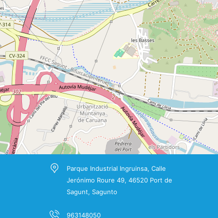
Parque Industrial Ingruinsa, Calle
Jerónimo Roure 49, 46520 Port de
Sagunt, Sagunto
963148050