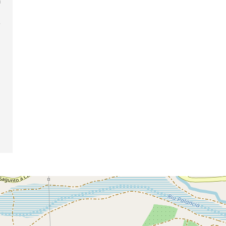
á
:
o
e