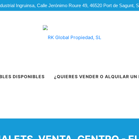
dustrial Ingruinsa, Calle Jerónimo Roure 49, 46520 Port de Sagunt, 
BLES DISPONIBLES
¿QUIERES VENDER O ALQUILAR UN