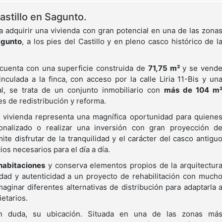
astillo en Sagunto.
adquirir una vivienda con gran potencial en una de las zona
agunto
, a los pies del Castillo y en pleno casco histórico de l
 cuenta con una superficie construida de
71,75 m²
y se vend
ulada a la finca, con acceso por la calle Liria 11-Bis y un
al, se trata de un conjunto inmobiliario con
más de 104 m
es de redistribución y reforma.
a vivienda representa una magnífica oportunidad para quiene
nalizado o realizar una inversión con gran proyección d
mite disfrutar de la tranquilidad y el carácter del casco antigu
ios necesarios para el día a día.
habitaciones
y conserva elementos propios de la arquitectur
idad y autenticidad a un proyecto de rehabilitación con much
aginar diferentes alternativas de distribución para adaptarla 
etarios.
sin duda, su ubicación. Situada en una de las zonas má