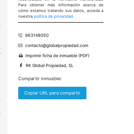
Para obtener más información acerca de
cómo estamos tratando sus datos, acceda a
nuestra
política de privacidad
.
s
a
963148050
e
contacto@globalpropiedad.com
a
²
Imprimir ficha de inmueble (PDF)
RK Global Propiedad, SL
s
e
Compartir inmueble:
o
Copiar URL para compartir
a
o
a
s