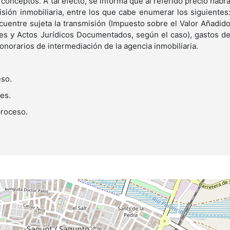
 conceptos. A tal efecto, se informa que al referido precio habr
isión inmobiliaria, entre los que cabe enumerar los siguientes
cuentre sujeta la transmisión (Impuesto sobre el Valor Añadid
es y Actos Jurídicos Documentados, según el caso), gastos d
honorarios de intermediación de la agencia inmobiliaria.
eso.
nes.
 proceso.