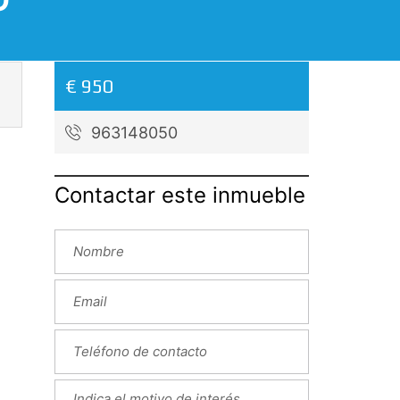
O
€ 950
963148050
Contactar este inmueble
Next