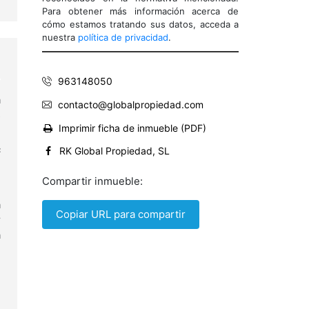
Para obtener más información acerca de
cómo estamos tratando sus datos, acceda a
nuestra
política de privacidad
.
963148050
a
contacto@globalpropiedad.com
s
Imprimir ficha de inmueble (PDF)
RK Global Propiedad, SL
²
n
Compartir inmueble:
a
Copiar URL para compartir
r
a
l
n
,