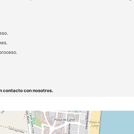
eso.
nes.
 proceso.
n contacto con nosotros.