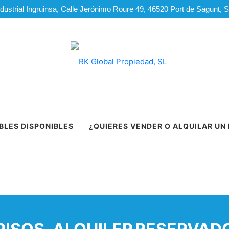
dustrial Ingruinsa, Calle Jerónimo Roure 49, 46520 Port de Sagunt, 
BLES DISPONIBLES
¿QUIERES VENDER O ALQUILAR UN