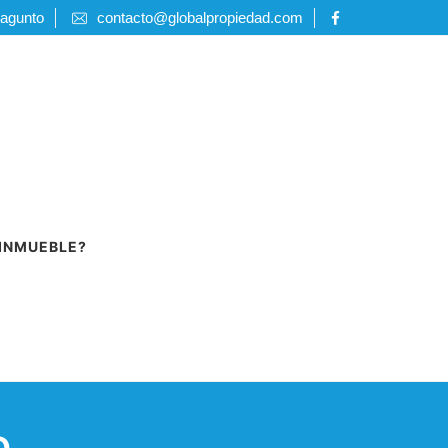
Sagunto
contacto@globalpropiedad.com
 INMUEBLE?