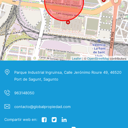
Leaflet
| ©
OpenStreetMap
contributors
Parque Industrial Ingruinsa, Calle Jerónimo Roure 49, 46520
Port de Sagunt, Sagunto
963148050
contacto@globalpropiedad.com
Compartir web en: