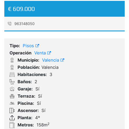
€ 609.000
963148050
Referencia:
46_76_E32072
Tipo:
Pisos
Operación
Venta
Municipio:
Valencia
Población:
Valencia
Habitaciones:
3
Baños:
2
Garaje:
Sí
Terraza:
Sí
Piscina:
Sí
Ascensor:
Sí
Planta:
4º
2
Metros:
158m