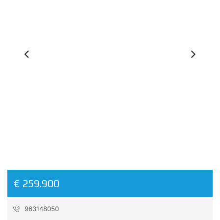
Previous
Ne
€ 259.900
963148050
Referencia:
P2066