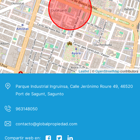
Leaflet
| ©
OpenStreetMap
contributors
Parque Industrial Ingruinsa, Calle Jerónimo Roure 49, 46520
Port de Sagunt, Sagunto
963148050
contacto@globalpropiedad.com
Compartir web en: