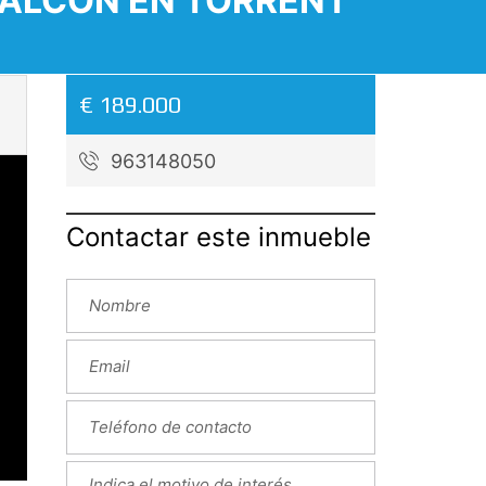
BALCÓN EN TORRENT
€ 189.000
963148050
Contactar este inmueble