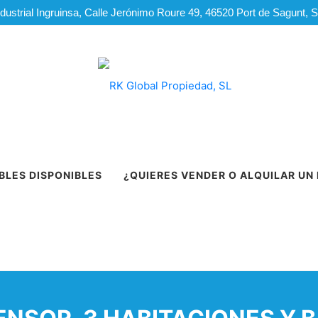
dustrial Ingruinsa, Calle Jerónimo Roure 49, 46520 Port de Sagunt, 
BLES DISPONIBLES
¿QUIERES VENDER O ALQUILAR UN