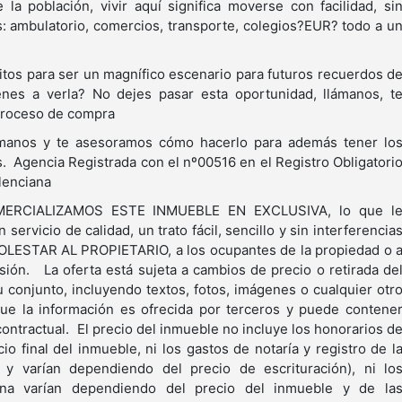
la población, vivir aquí significa moverse con facilidad, si
os: ambulatorio, comercios, transporte, colegios?EUR? todo a u
sitos para ser un magnífico escenario para futuros recuerdos d
enes a verla? No dejes pasar esta oportunidad, llámanos, t
proceso de compra
lámanos y te asesoramos cómo hacerlo para además tener lo
s. Agencia Registrada con el nº00516 en el Registro Obligatori
Valenciana
COMERCIALIZAMOS ESTE INMUEBLE EN EXCLUSIVA, lo que l
 servicio de calidad, un trato fácil, sencillo y sin interferencia
MOLESTAR AL PROPIETARIO, a los ocupantes de la propiedad o 
ión. La oferta está sujeta a cambios de precio o retirada de
 conjunto, incluyendo textos, fotos, imágenes o cualquier otr
ue la información es ofrecida por terceros y puede contene
 contractual. El precio del inmueble no incluye los honorarios d
o final del inmueble, ni los gastos de notaría y registro de l
 y varían dependiendo del precio de escrituración), ni lo
ana varían dependiendo del precio del inmueble y de la