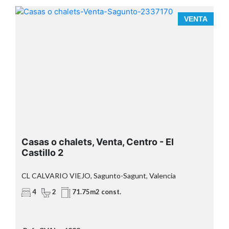
A
VENTA
Sagunto
71,75
m²
Casas o chalets, Venta, Centro - El
Castillo 2
32,40 m²
más de 104 m² construidos
CL CALVARIO VIEJO, Sagunto-Sagunt, Valencia
4
2
71.75m2 const.