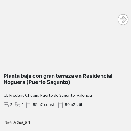
¿Hablamos?
* En nuestra agencia contamos con el
distintivo de Agentes de Intermediación
Inmobiliaria de la Comunitat Valenciana
(Número de registro RAICV 1394)
Planta baja con gran terraza en Residencial
Noguera (Puerto Sagunto)
CL Frederic Chopin, Puerto de Sagunto, Valencia
2
1
95m2 const.
90m2 util
Ref.: A265_SR