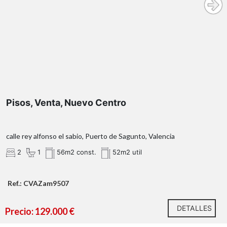
sin ascensor
Para optar a la vivienda se requiere:
Pisos, Venta, Nuevo Centro
calle rey alfonso el sabio, Puerto de Sagunto, Valencia
OBSERVACIONES:
2
1
56m2 const.
52m2 util
Ref.: CVAZam9507
¿Qué te ofrecemos en nuestra agencia?
DETALLES
Precio: 129.000 €