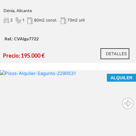
grandes cristaleras
Dénia, Alicante
¿Qué te ofrecemos en nuestra agencia?
2
1
80m2 const.
73m2 util
ventilación
cruzada
Ref.: CVAIgu7722
2 dormitorios dobles luminosos
DETALLES
Precio: 195.000 €
BONITO PISO EN ALQUILER EN EL CENTRO DE PUERTO
ALQUILER
DE SAGUNTO
Tu próximo proyecto empieza aquí.
PARA LARGA
¿Hablamos?
ESTANCIA
* En nuestra agencia contamos con el distintivo de
Agentes de Intermediación Inmobiliaria de la
Comunitat Valenciana (Número de registro RAICV
1394)