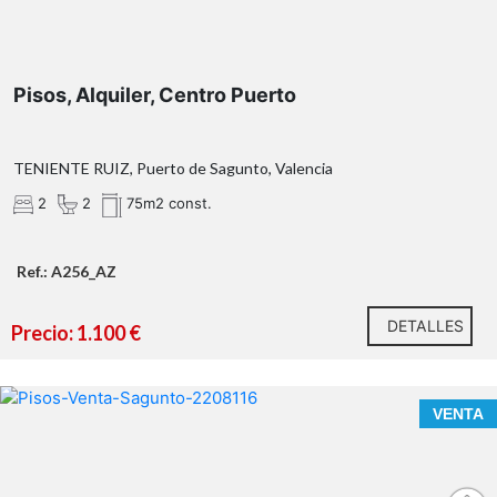
residencia habitual, segunda vivienda vacacional o
como una inversión muy atractiva
Pisos, Alquiler, Centro Puerto
TENIENTE RUIZ, Puerto de Sagunto, Valencia
2
2
75m2 const.
Ref.: A256_AZ
Tu próximo proyecto empieza aquí.
¿Hablamos?
DETALLES
Precio: 1.100 €
* En nuestra agencia contamos con el distintivo de
Agentes de Intermediación Inmobiliaria de la
Comunitat Valenciana (Número de registro RAICV
VENTA
1394)
¿Qué te ofrecemos en nuestra agencia?