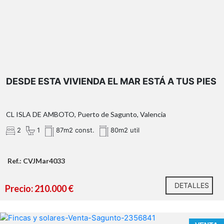
DESDE ESTA VIVIENDA EL MAR ESTÁ A TUS PIES
OBSERVACIONES:
*¿Qué te ofrecemos en nuestra agencia?
CL ISLA DE AMBOTO, Puerto de Sagunto, Valencia
2
1
87m2 const.
80m2 util
Ref.: CVJMar4033
DETALLES
Precio: 210.000 €
n nuestra agencia contamos con el distintivo de Agentes
de Intermediación Inmobiliaria de la Comunitat