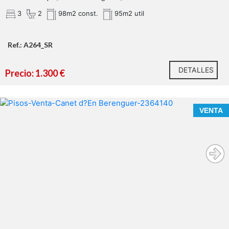
3
2
98m2 const.
95m2 util
Ref.: A264_SR
DETALLES
Precio: 1.300 €
VENTA