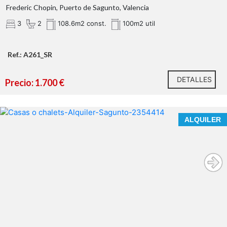
Frederic Chopin, Puerto de Sagunto, Valencia
3
2
108.6m2 const.
100m2 util
Ref.: A261_SR
DETALLES
Precio: 1.700 €
VIVE TODO EL AÑO, EN UNA CASA DE REVISTA,
ALQUILER
FRENTE AL MAR.
ALQUILER DE LARGA ESTANCIA
En nuestra agencia contamos con el distintivo de
Agentes de Intermediación Inmobiliaria de la Comunitat
Valenciana
(Número de registro RAICV 1394)
y
cumplimos con todos los requisitos que debe tener un
profesional
del sector inmobiliario.