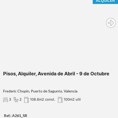
ALQUILER
- Agilizamos y hacemos más cómodo el proceso.
- ¡Nos ocupamos de todo! Cero preocupaciones.
- Recibe apoyo legal y fiscal durante todo el proceso.
- Experto inmobiliario 100% a tu lado.
- Asistencia post venta ¡Seguimos a tu lado!
Si deseas saber más, no dudes en ponerte en contacto
con nosotros.
Pisos, Alquiler, Avenida de Abril - 9 de Octubre
Frederic Chopin, Puerto de Sagunto, Valencia
3
2
108.6m2 const.
100m2 util
Ref.: A261_SR