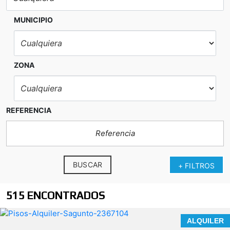
Es una oportunidad ÚNICA para quienes
entienden que los espacios con identidad no
MUNICIPIO
compiten, se posicionan.
Tu próximo proyecto
empieza aquí.
ZONA
¿Hablamos?
* En nuestra agencia contamos con el
distintivo de Agentes de Intermediación
REFERENCIA
Inmobiliaria de la Comunitat Valenciana
(Número de registro RAICV 1394)
BUSCAR
+ FILTROS
515 ENCONTRADOS
ALQUILER