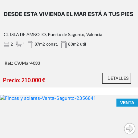
DESDE ESTA VIVIENDA EL MAR ESTÁ A TUS PIES
OBSERVACIONES:
CL ISLA DE AMBOTO, Puerto de Sagunto, Valencia
2
1
87m2 const.
80m2 util
Ref.: CVJMar4033
DETALLES
Precio: 210.000 €
n nuestra agencia contamos con el distintivo de Agentes
de Intermediación Inmobiliaria de la Comunitat
VENTA
Valenciana
(Número de registro RAICV 1394)
y
cumplimos con todos los requisitos que debe tener un
profesional
del sector inmobiliario.
Por mandato expreso del propietario, comercializamos
este inmueble en exclusiva, lo que le garantiza el