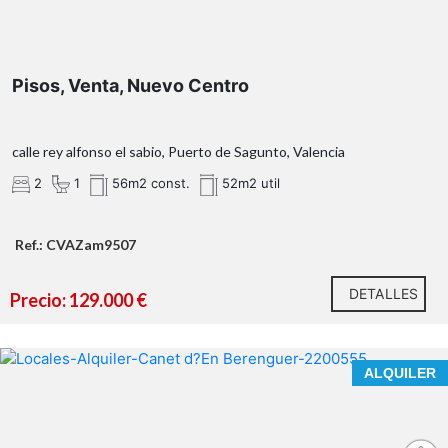
Pisos, Venta, Nuevo Centro
calle rey alfonso el sabio, Puerto de Sagunto, Valencia
OBSERVACIONES:
2
1
56m2 const.
52m2 util
Ref.: CVAZam9507
¿Qué te ofrecemos en nuestra agencia?
DETALLES
Precio: 129.000 €
**ESPACIO UNICO Y EXCLUSIVO PARA GRANDES
ALQUILER
EMPRENDEDORES EN CANET D'EN BERENGUER
No todos los espacios permiten desarrollar un
concepto diferencial que tenga recorrido y