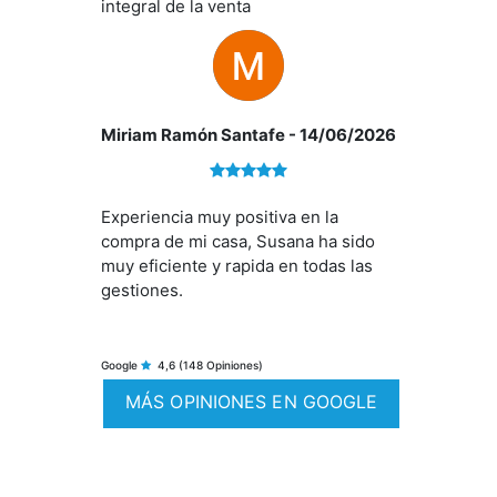
integral de la venta
proceso fuera más beneficioso y
Si deseas saber más, no dudes en ponerte en contacto
sencillo. No es la primera vez que
con nosotros.
trato con ellos y, como en ocasiones
anteriores, he quedado plenamente
satisfecho con el servicio recibido.
Miriam Ramón Santafe
- 14/06/2026
Su profesionalidad, compromiso y
atención al cliente hacen que todo
resulte más fácil y generan una gran
confianza. Ha sido un placer contar
Experiencia muy positiva en la
con vuestro apoyo. Muchas gracias
compra de mi casa, Susana ha sido
por todo. Sin duda, volvería a contar
muy eficiente y rapida en todas las
con ellos y los recomiendo
gestiones.
totalmente.
Google
4,6
(148 Opiniones)
MÁS OPINIONES EN GOOGLE