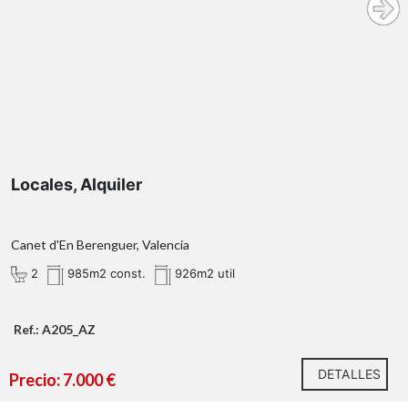
rentabilidad, pero este es uno de ellos.
Locales, Alquiler
Canet d'En Berenguer, Valencia
*¿Qué te ofrecemos en nuestra agencia?
2
985m2 const.
926m2 util
Ref.: A205_AZ
DETALLES
Precio: 7.000 €