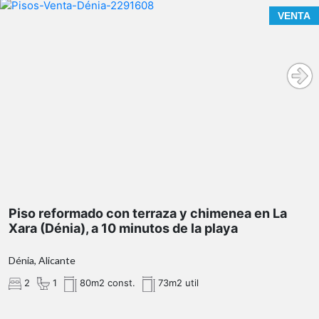
La Xara (Dénia)
VENTA
- Asistencia tras firma de contrato de alquiler ¡Seguimos
a tu lado!
10 minutos de la playa
acogedora
chimenea
agradable terraza privada
Piso reformado con terraza y chimenea en La
Xara (Dénia), a 10 minutos de la playa
grandes cristaleras
Dénia, Alicante
¿Qué te ofrecemos en nuestra agencia?
2
1
80m2 const.
73m2 util
ventilación
cruzada