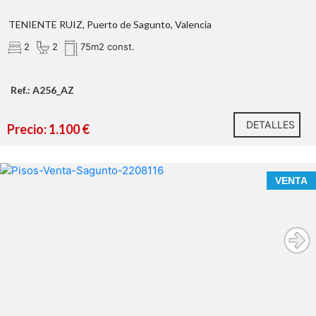
TENIENTE RUIZ, Puerto de Sagunto, Valencia
2
2
75m2 const.
Ref.: A256_AZ
Tu próximo proyecto empieza aquí.
¿Hablamos?
DETALLES
Precio: 1.100 €
* En nuestra agencia contamos con el distintivo de
Agentes de Intermediación Inmobiliaria de la
Comunitat Valenciana (Número de registro RAICV
VENTA
1394)
¿Qué te ofrecemos en nuestra agencia?
sin ascensor
Para optar a la vivienda se requiere: