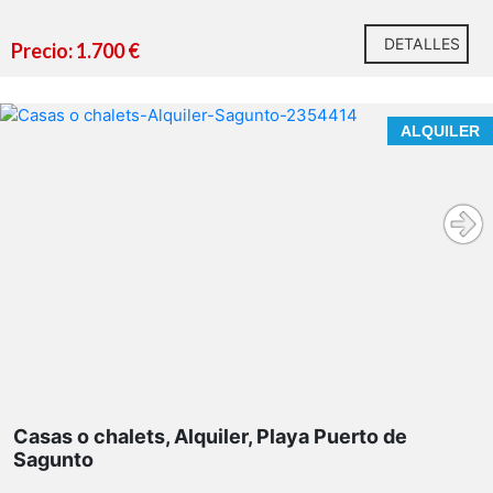
DETALLES
Precio: 1.700 €
VIVE TODO EL AÑO, EN UNA CASA DE REVISTA,
ALQUILER
FRENTE AL MAR.
ALQUILER DE LARGA ESTANCIA
En nuestra agencia contamos con el distintivo de
Agentes de Intermediación Inmobiliaria de la Comunitat
Valenciana
(Número de registro RAICV 1394)
y
cumplimos con todos los requisitos que debe tener un
profesional
del sector inmobiliario.
Por mandato expreso del propietario, comercializamos
este inmueble en exclusiva, lo que le garantiza el
Casas o chalets, Alquiler, Playa Puerto de
acceso a toda la información, a un servicio de calidad,
Sagunto
un trato fácil, sencillo y sin interferencias de terceros. Si