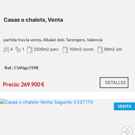
- Recibe apoyo legal y fiscal durante todo el proceso.
TE VAS A ENAMORAR DE ESTA VIVIENDA.
¿HABLAMOS?
- Experto inmobiliario 100% a tu lado.
Casas o chalets, Venta
RK GLOBAL INMOBILIARIA
- Asistencia post venta ¡Seguimos a tu lado!
Si deseas saber más, no dudes en ponerte en contacto
con nosotros.
partida tras la venta, Albalat dels Tarongers, Valencia
OBSERVACIONES:
4
1
2500m2 parc.
100m2 const.
89m2 util
OBSERVACIONES:
Ref.: CVAIgu7598
DETALLES
Precio: 269.900 €
VENTA
Sagunto