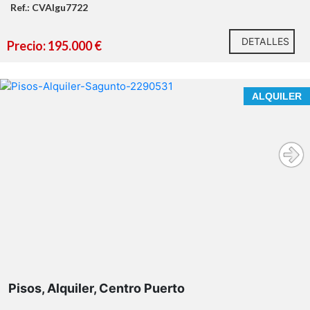
Ref.: CVAIgu7722
2 dormitorios dobles luminosos
DETALLES
Precio: 195.000 €
BONITO PISO EN ALQUILER EN EL CENTRO DE PUERTO
ALQUILER
DE SAGUNTO
Tu próximo proyecto empieza aquí.
PARA LARGA
¿Hablamos?
ESTANCIA
* En nuestra agencia contamos con el distintivo de
Agentes de Intermediación Inmobiliaria de la
Comunitat Valenciana (Número de registro RAICV
1394)
residencia habitual, segunda vivienda vacacional o
como una inversión muy atractiva
Pisos, Alquiler, Centro Puerto