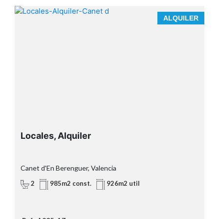
**ESPACIO UNICO Y EXCLUSIVO PARA
A
ALQUILER
GRANDES EMPRENDEDORES EN CANET D'EN
BERENGUER
No todos los espacios permiten desarrollar un
concepto diferencial que tenga recorrido y
rentabilidad, pero este es uno de ellos.
Locales, Alquiler
Canet d'En Berenguer, Valencia
2
985m2 const.
926m2 util