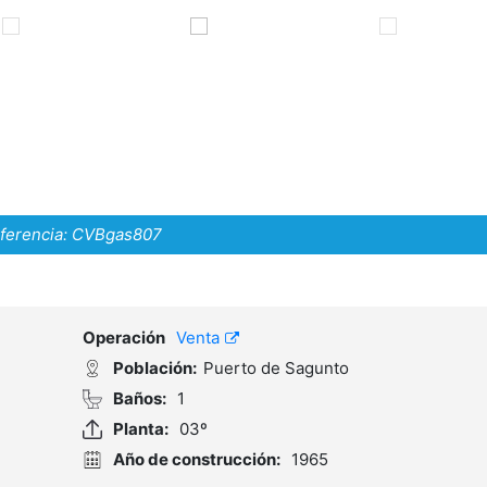
ferencia:
CVBgas807
Operación
Venta
Población:
Puerto de Sagunto
Baños:
1
Planta:
03º
Año de construcción:
1965