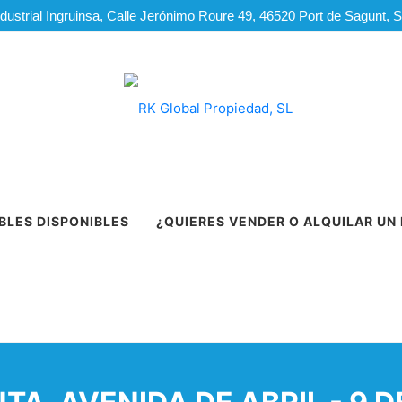
dustrial Ingruinsa, Calle Jerónimo Roure 49, 46520 Port de Sagunt, 
BLES DISPONIBLES
¿QUIERES VENDER O ALQUILAR UN