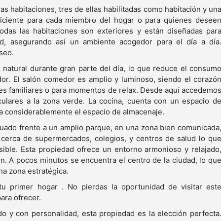
s habitaciones, tres de ellas habilitadas como habitación y un
ficiente para cada miembro del hogar o para quienes desee
odas las habitaciones son exteriores y están diseñadas par
dad, asegurando así un ambiente acogedor para el día a día
aseo.
z natural durante gran parte del día, lo que reduce el consum
dor. El salón comedor es amplio y luminoso, siendo el corazó
ones familiares o para momentos de relax. Desde aquí accedemo
culares a la zona verde. La cocina, cuenta con un espacio d
a considerablemente el espacio de almacenaje.
ituado frente a un amplio parque, en una zona bien comunicada
 cerca de supermercados, colegios, y centros de salud lo qu
ible. Esta propiedad ofrece un entorno armonioso y relajado
ón. A pocos minutos se encuentra el centro de la ciudad, lo qu
una zona estratégica.
tu primer hogar . No pierdas la oportunidad de visitar est
ara ofrecer.
do y con personalidad, esta propiedad es la elección perfecta