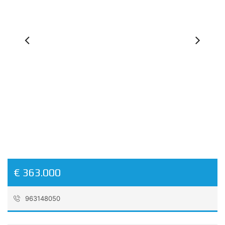
Previous
Ne
€ 363.000
963148050
Reference:
CVBGas6375