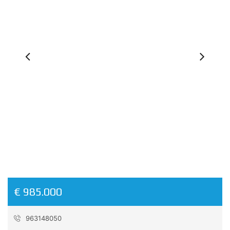
Previous
Ne
€ 985.000
963148050
Reference:
V_1796