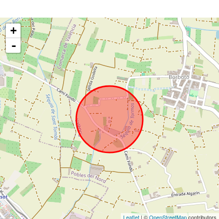
+
-
Leaflet
| ©
OpenStreetMap
contributors