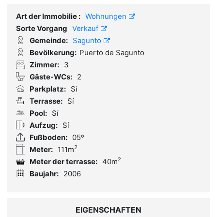
Art der Immobilie :
Wohnungen
Sorte Vorgang
Verkauf
Gemeinde:
Sagunto
Bevölkerung:
Puerto de Sagunto
Zimmer:
3
Gäste-WCs:
2
Parkplatz:
Sí
Terrasse:
Sí
Pool:
Sí
Aufzug:
Sí
Fußboden:
05º
2
Meter:
111m
2
Meter der terrasse:
40m
Baujahr:
2006
EIGENSCHAFTEN