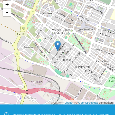
+
-
Leaflet
| ©
OpenStreetMap
contributors
Parque Industrial Ingruinsa, Calle Jerónimo Roure 49, 46520