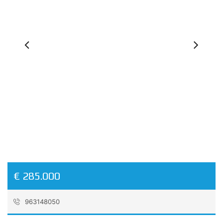
Previous
Ne
€ 285.000
963148050
Referenz:
CVRMon6429