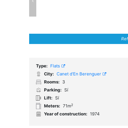
Ref
Type:
Flats
City:
Canet d'En Berenguer
Rooms:
3
Parking:
Sí
Lift:
Sí
2
Meters:
71m
Year of construction:
1974