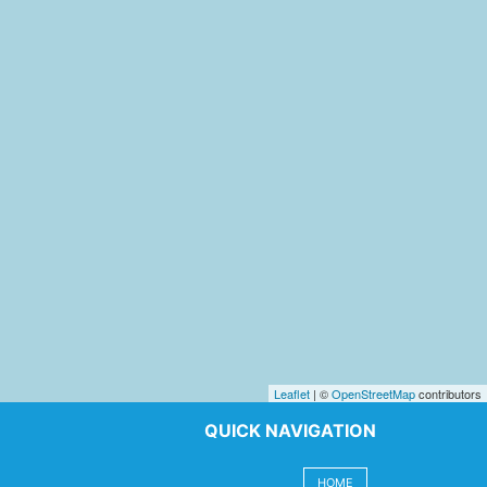
Leaflet
| ©
OpenStreetMap
contributors
QUICK NAVIGATION
HOME