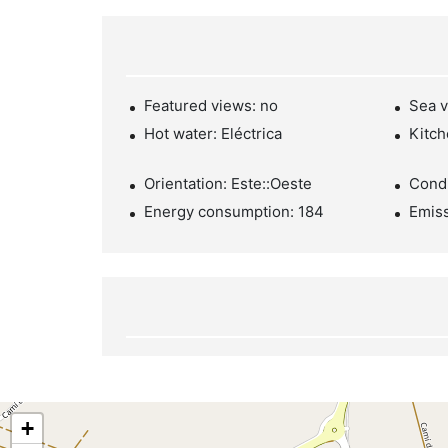
Featured views: no
Sea v
Hot water: Eléctrica
Kitch
Orientation: Este::Oeste
Condi
Energy consumption: 184
Emiss
+