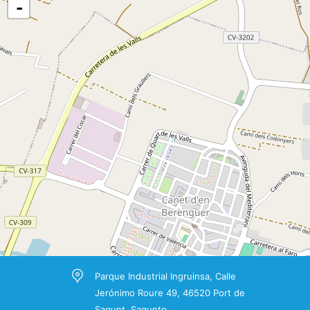
-
Parque Industrial Ingruinsa, Calle
Jerónimo Roure 49, 46520 Port de
Sagunt, Sagunto