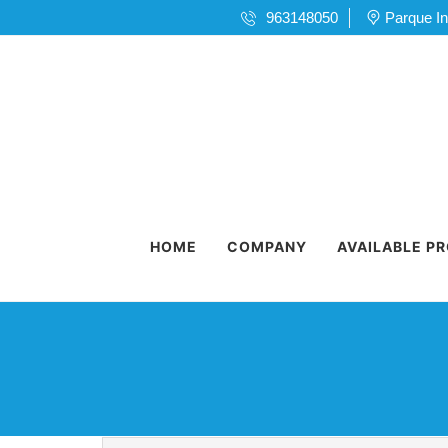
963148050
Parque In
HOME
COMPANY
AVAILABLE P