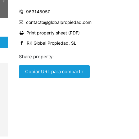
963148050
contacto@globalpropiedad.com
Print property sheet (PDF)
RK Global Propiedad, SL
Share property:
Copiar URL para compartir