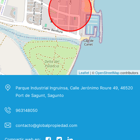
Leaflet
| ©
OpenStreetMap
contributors
Parque Industrial Ingruinsa, Calle Jerónimo Roure 49, 46520
Port de Sagunt, Sagunto
963148050
contacto@globalpropiedad.com
Compartir web en: