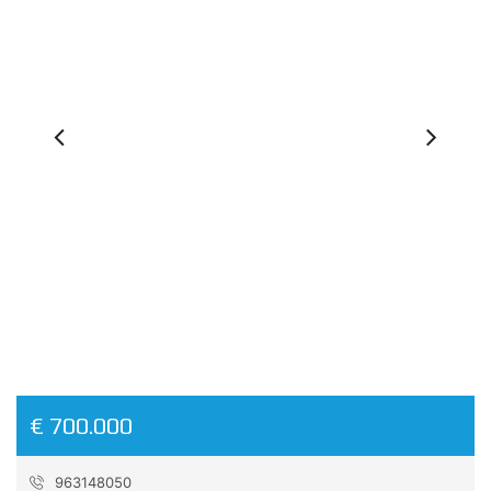
Previous
Ne
€ 700.000
963148050