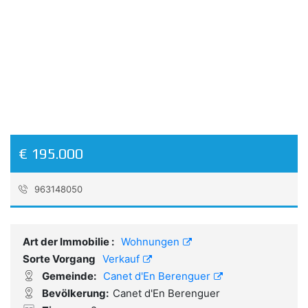
Previous
Ne
€ 195.000
963148050
Referenz:
586_LC
Art der Immobilie :
Wohnungen
Sorte Vorgang
Verkauf
Gemeinde:
Canet d'En Berenguer
Bevölkerung:
Canet d'En Berenguer