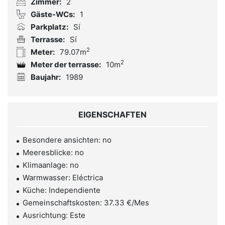
Zimmer:
2
Gäste-WCs:
1
Parkplatz:
Sí
Terrasse:
Sí
2
Meter:
79.07m
2
Meter der terrasse:
10m
Baujahr:
1989
EIGENSCHAFTEN
Besondere ansichten: no
Meeresblicke: no
Klimaanlage: no
Warmwasser: Eléctrica
Küche: Independiente
Gemeinschaftskosten: 37.33 €/Mes
Ausrichtung: Este