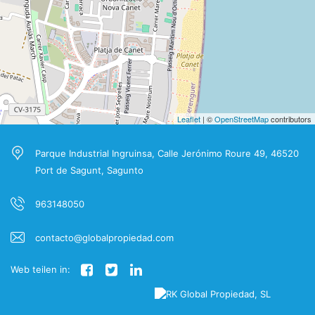
Leaflet
| ©
OpenStreetMap
contributors
Parque Industrial Ingruinsa, Calle Jerónimo Roure 49, 46520
Port de Sagunt, Sagunto
963148050
contacto@globalpropiedad.com
Web teilen in: