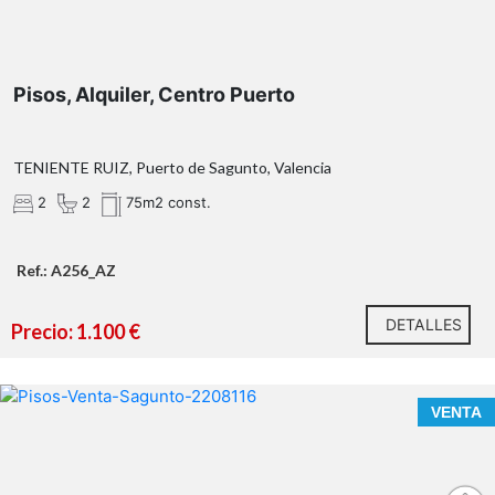
residencia habitual, segunda vivienda vacacional o
como una inversión muy atractiva
Pisos, Alquiler, Centro Puerto
TENIENTE RUIZ, Puerto de Sagunto, Valencia
2
2
75m2 const.
Ref.: A256_AZ
Tu próximo proyecto empieza aquí.
¿Hablamos?
DETALLES
Precio: 1.100 €
* En nuestra agencia contamos con el distintivo de
Agentes de Intermediación Inmobiliaria de la
Comunitat Valenciana (Número de registro RAICV
VENTA
1394)
¿Qué te ofrecemos en nuestra agencia?