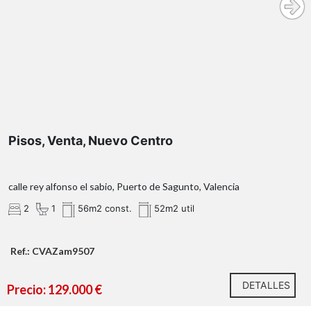
sin ascensor
Para optar a la vivienda se requiere:
Pisos, Venta, Nuevo Centro
calle rey alfonso el sabio, Puerto de Sagunto, Valencia
OBSERVACIONES:
2
1
56m2 const.
52m2 util
Ref.: CVAZam9507
¿Qué te ofrecemos en nuestra agencia?
DETALLES
Precio: 129.000 €