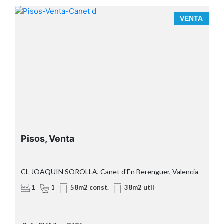
A
VENTA
Pisos, Venta
CL JOAQUIN SOROLLA, Canet d'En Berenguer, Valencia
1
1
58m2 const.
38m2 util