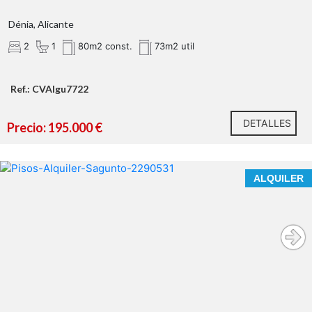
grandes cristaleras
Dénia, Alicante
¿Qué te ofrecemos en nuestra agencia?
2
1
80m2 const.
73m2 util
ventilación
cruzada
Ref.: CVAIgu7722
2 dormitorios dobles luminosos
DETALLES
Precio: 195.000 €
BONITO PISO EN ALQUILER EN EL CENTRO DE PUERTO
ALQUILER
DE SAGUNTO
Tu próximo proyecto empieza aquí.
PARA LARGA
¿Hablamos?
ESTANCIA
* En nuestra agencia contamos con el distintivo de
Agentes de Intermediación Inmobiliaria de la
Comunitat Valenciana (Número de registro RAICV
1394)