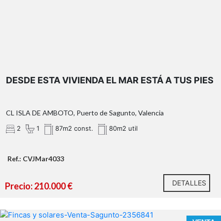
DESDE ESTA VIVIENDA EL MAR ESTÁ A TUS PIES
OBSERVACIONES:
*¿Qué te ofrecemos en nuestra agencia?
CL ISLA DE AMBOTO, Puerto de Sagunto, Valencia
2
1
87m2 const.
80m2 util
Ref.: CVJMar4033
DETALLES
Precio: 210.000 €
n nuestra agencia contamos con el distintivo de Agentes
de Intermediación Inmobiliaria de la Comunitat