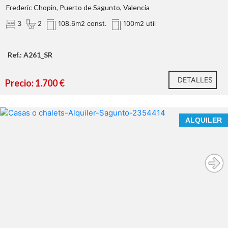
Frederic Chopin, Puerto de Sagunto, Valencia
3
2
108.6m2 const.
100m2 util
Ref.: A261_SR
DETALLES
Precio: 1.700 €
VIVE TODO EL AÑO, EN UNA CASA DE REVISTA,
ALQUILER
FRENTE AL MAR.
ALQUILER DE LARGA ESTANCIA
En nuestra agencia contamos con el distintivo de
Agentes de Intermediación Inmobiliaria de la Comunitat
Valenciana
(Número de registro RAICV 1394)
y
cumplimos con todos los requisitos que debe tener un
profesional
del sector inmobiliario.