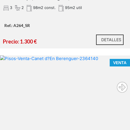
contacto con nosotros.
3
2
98m2 const.
95m2 util
Ref.: A264_SR
DETALLES
Precio: 1.300 €
VENTA