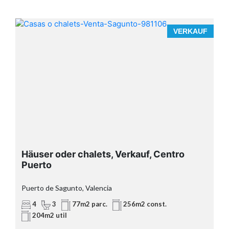
F
VERKAUF
Häuser oder chalets, Verkauf, Centro
Puerto
Puerto de Sagunto, Valencia
4
3
77m2 parc.
256m2 const.
204m2 util