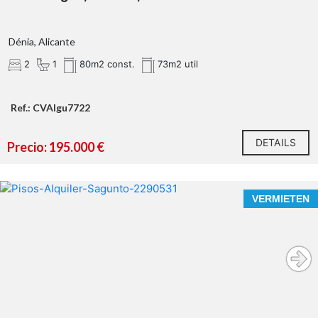
Dénia, Alicante
2
1
80m2 const.
73m2 util
Ref.: CVAIgu7722
DETAILS
Precio: 195.000 €
VERMIETEN