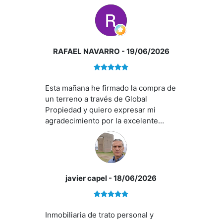
las gestiones e incidencias que han
ido surgiendo. Se ocupan de todo.
Agradezco especialmente a Ana
Zamorano y también a Rafael su
amabilidad, empatía y
RAFAEL NAVARRO
- 19/06/2026
profesionalidad.
Esta mañana he firmado la compra de
un terreno a través de Global
Propiedad y quiero expresar mi
agradecimiento por la excelente
atención recibida durante todo el
proceso. En especial, quiero dar las
gracias a Ana por su profesionalidad,
cercanía y disposición para
facilitarme las cosas y resolver todas
javier capel
- 18/06/2026
las dudas que iban surgiendo en
cada momento. Además, siempre ha
buscado la mejor solución para mí,
Inmobiliaria de trato personal y
intentando reducir al máximo los