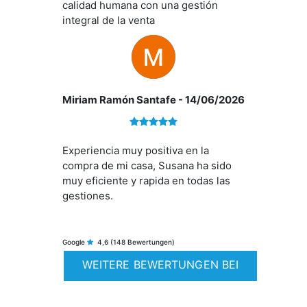
calidad humana con una gestión
gastos y haciendo que todo el
integral de la venta
proceso fuera más beneficioso y
sencillo. No es la primera vez que
trato con ellos y, como en ocasiones
anteriores, he quedado plenamente
satisfecho con el servicio recibido.
Miriam Ramón Santafe
- 14/06/2026
Su profesionalidad, compromiso y
atención al cliente hacen que todo
resulte más fácil y generan una gran
confianza. Ha sido un placer contar
Experiencia muy positiva en la
con vuestro apoyo. Muchas gracias
compra de mi casa, Susana ha sido
por todo. Sin duda, volvería a contar
muy eficiente y rapida en todas las
con ellos y los recomiendo
gestiones.
totalmente.
Google
4,6
(148 Bewertungen)
WEITERE BEWERTUNGEN BEI
GOOGLE