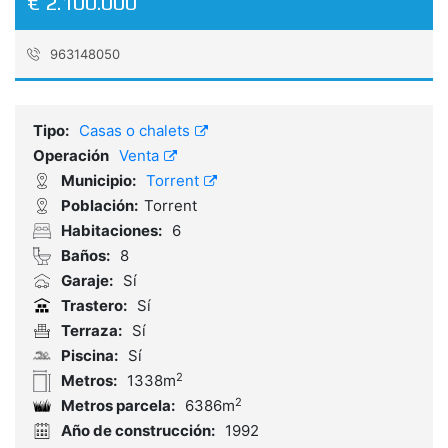
€ 2.100.000
963148050
Referencia:
C470
Tipo:
Casas o chalets
Operación
Venta
Municipio:
Torrent
Población:
Torrent
Habitaciones:
6
Baños:
8
Garaje:
Sí
Trastero:
Sí
Terraza:
Sí
Piscina:
Sí
2
Metros:
1338m
2
Metros parcela:
6386m
Año de construcción:
1992