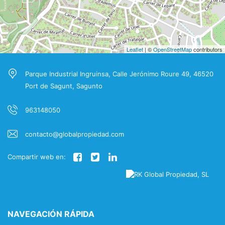
Leaflet
| ©
OpenStreetMap
contributors
Parque Industrial Ingruinsa, Calle Jerónimo Roure 49, 46520
Port de Sagunt, Sagunto
963148050
contacto@globalpropiedad.com
Compartir web en:
NAVEGACIÓN RÁPIDA