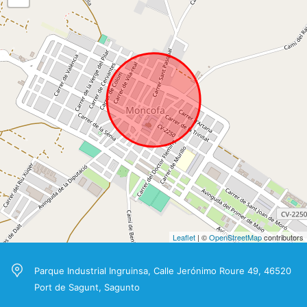
Leaflet
| ©
OpenStreetMap
contributors
Parque Industrial Ingruinsa, Calle Jerónimo Roure 49, 46520
Port de Sagunt, Sagunto