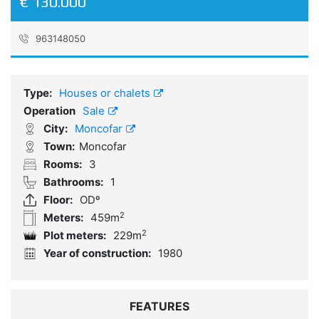
€ 130.000
963148050
Reference:
04968
Type:
Houses or chalets
Operation
Sale
City:
Moncofar
Town:
Moncofar
Rooms:
3
Bathrooms:
1
Floor:
ODº
2
Meters:
459m
2
Plot meters:
229m
Year of construction:
1980
FEATURES