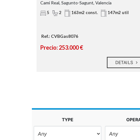
o, Valencia
Cami Real, Sagunto-Sagunt, Valencia
5
2
util
163m2 const.
147m2 util
Ref.: CVBGas8076
Precio: 253.000 €
DETAILS
DETAILS
TYPE
OPER