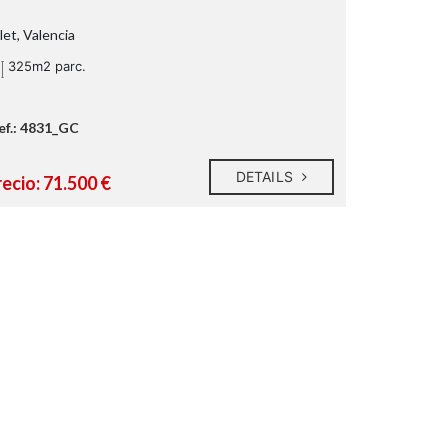
let, Valencia
325m2 parc.
ef.: 4831_GC
DETAILS
ecio: 71.500 €