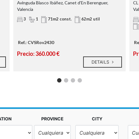
Avinguda Blasco Ibáñez, Canet d'En Berenguer,
CL
Valencia
Va
3
1
71m2 const.
62m2 util
Ref.: CVSRov2430
Re
Precio: 360.000 €
Pr
DETAILS
ATION
PROVINCE
CITY