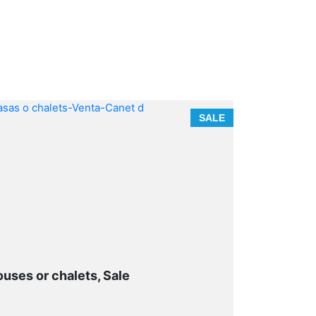
SALE
uses or chalets, Sale
Houses or 