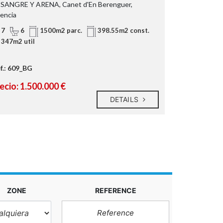
 SANGRE Y ARENA, Canet d'En Berenguer,
CL PABLO IGLE
lencia
5
3
7
6
1500m2 parc.
398.55m2 const.
347m2 util
Ref.: CVBGas
f.: 609_BG
Precio: 543
ecio: 1.500.000 €
DETAILS
ZONE
REFERENCE