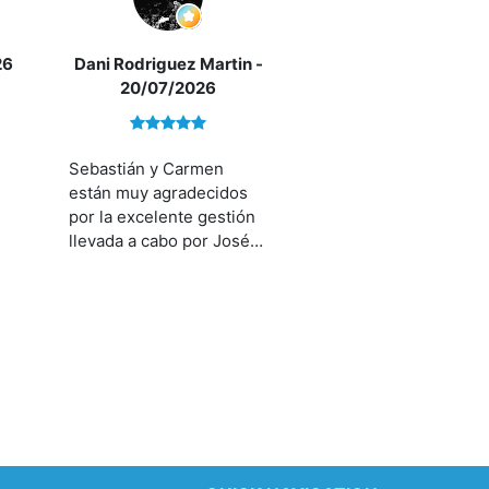
26
Dani Rodriguez Martin
-
20/07/2026
Sebastián y Carmen
están muy agradecidos
por la excelente gestión
llevada a cabo por José
Luis Marti. Ha sido muy
profesional,cercano y
nos lo ha facilitado todo
mucho.