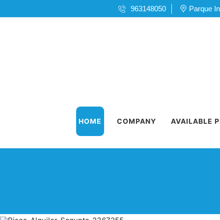
963148050
Parque In
HOME
COMPANY
AVAILABLE 