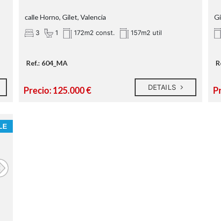
calle Horno, Gilet, Valencia
Gi
3
1
172m2 const.
157m2 util
Ref.: 604_MA
R
DETAILS
Precio: 125.000 €
Pr
LE