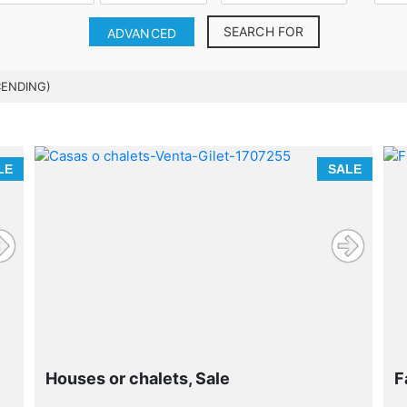
SEARCH FOR
ADVANCED
CENDING)
LE
SALE
Houses or chalets, Sale
F