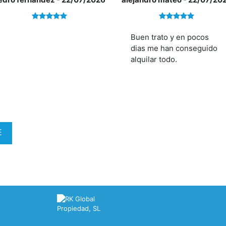
Buen trato y en pocos
dias me han conseguido
alquilar todo.
E
o
l
n