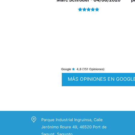
Google
4,6
(151 Opiniones)
MÁS OPINIONES EN GOOGL
Tu próxim
proyecto empieza aquí.
¿Hablamos?
Parque Industrial Ingruinsa, Calle
* En nuestra agencia contamos con e
Jerónimo Roure 49, 46520 Port de
distintivo de Agentes de Intermediació
Sagunt, Sagunto