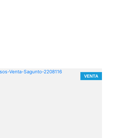
VENTA
Berenguer
sin ascensor