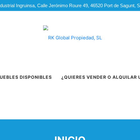
dustrial Ingruinsa, Calle Jerónimo Roure 49, 46520 Port de Sagunt, 
UEBLES DISPONIBLES
¿QUIERES VENDER O ALQUILAR 