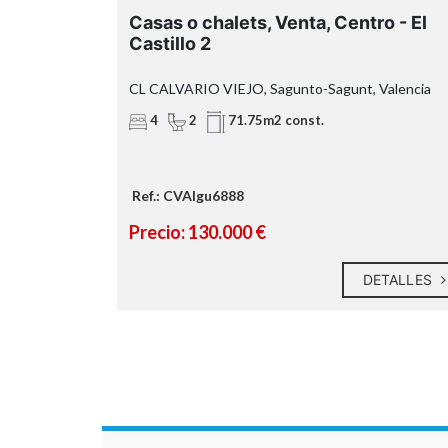
ia
Casas o chalets, Venta, Centro - El
71,75 m²
Castillo 2
32,40 m²
CL CALVARIO VIEJO, Sagunto-Sagunt, Valencia
4
2
2 util
71.75m2 const.
más de 104 m² construidos
Ref.: CVAIgu6888
Precio: 130.000 €
ETALLES
DETALLES
cuatr