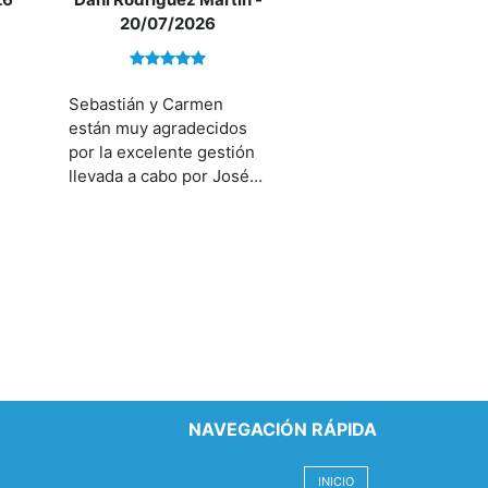
20/07/2026
Sebastián y Carmen
están muy agradecidos
por la excelente gestión
llevada a cabo por José
Luis Marti. Ha sido muy
profesional,cercano y
* En nues
nos lo ha facilitado todo
distintivo
mucho.
Inmobiliar
(Número 
NAVEGACIÓN RÁPIDA
INICIO