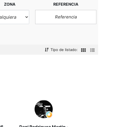
ZONA
REFERENCIA
comedor
equipada
Tipo de listado:
26
Dani Rodriguez Martin
-