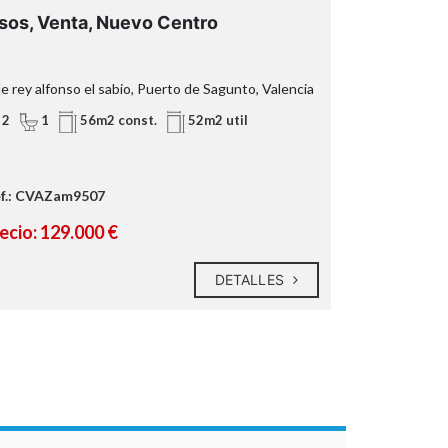
sos, Venta, Nuevo Centro
Pisos, Ven
le rey alfonso el sabio, Puerto de Sagunto, Valencia
AV MARE NOST
2
1
2
1
56m2 const.
52m2 util
f.: CVAZam9507
Ref.: 586_LC
metros c
ecio: 129.000 €
Precio: 195
amplias ha
DETALLES
completam
amplia ter