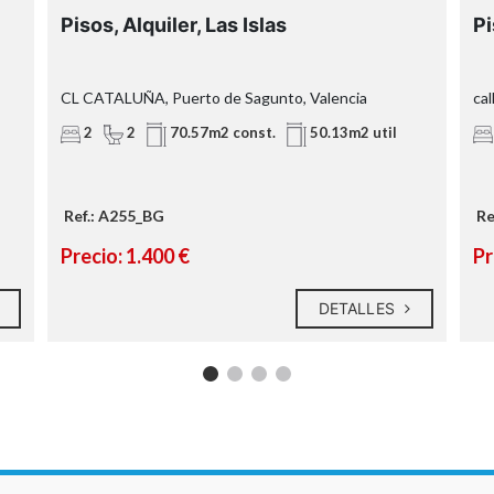
Pisos, Alquiler, Las Islas
Pi
CL CATALUÑA, Puerto de Sagunto, Valencia
cal
2
2
70.57m2 const.
50.13m2 util
Ref.: A255_BG
Re
Precio: 1.400 €
Pr
DETALLES
o